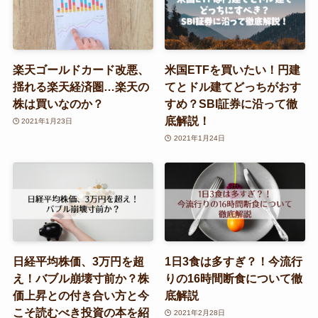
楽天ゴールドカード改悪、
米国ETFを買いたい！円建
揺れる楽天経済圏…楽天の
てとドル建てどっちがおす
株は買いなのか？
すめ？SBI証券に沿って徹
底解説！
2021年1月23日
2021年1月24日
日経平均株価、3万円を超
1日3食は多すぎ？！今流行
え！バブル崩壊寸前か？株
りの16時間断食について徹
価上昇との付き合い方と今
底解説
こそ読むべき投資の本を紹
2021年2月28日