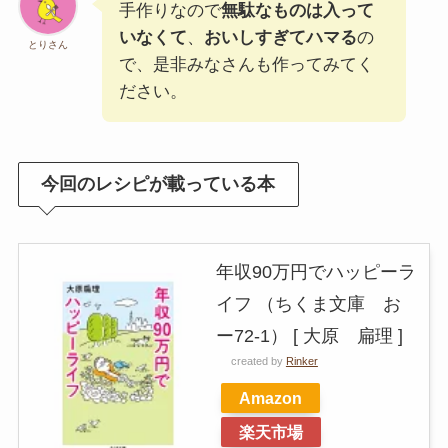
手作りなので
無駄なものは入って
いなくて
、
おいしすぎてハマる
の
とりさん
で、是非みなさんも作ってみてく
ださい。
今回のレシピが載っている本
年収90万円でハッピーラ
イフ （ちくま文庫 お
ー72-1） [ 大原 扁理 ]
created by
Rinker
Amazon
楽天市場