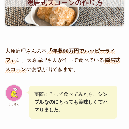
大原扁理さんの本
「年収90万円でハッピーライ
フ」
に、大原扁理さんが作って食べている
隠居式
スコーン
のお話が出てきます。
実際に作って食べてみたら、
シン
プルなのにとっても美味しくてハ
とりさん
マりました
。