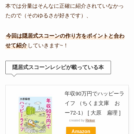
本では分量はそんなに正確に紹介されていなかっ
たので（そのゆるさが好きです）、
今回は隠居式スコーンの作り方をポイントと合わ
せて紹介
していきます~！
隠居式スコーンレシピが載っている本
年収90万円でハッピーラ
イフ （ちくま文庫 お
ー72-1） [ 大原 扁理 ]
created by
Rinker
Amazon