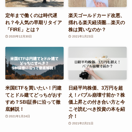
定年まで働くのは時代遅
楽天ゴールドカード改悪、
れ？今人気の早期リタイア
揺れる楽天経済圏…楽天の
「FIRE」とは？
株は買いなのか？
2020年12月30日
2021年1月23日
米国ETFを買いたい！円建
日経平均株価、3万円を超
てとドル建てどっちがおす
え！バブル崩壊寸前か？株
すめ？SBI証券に沿って徹
価上昇との付き合い方と今
底解説！
こそ読むべき投資の本を紹
介！
2021年1月24日
2021年2月21日