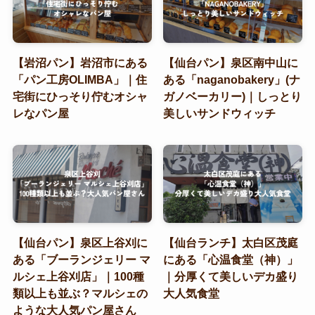
【岩沼パン】岩沼市にある
【仙台パン】泉区南中山に
「パン工房OLIMBA」｜住
ある「naganobakery」(ナ
宅街にひっそり佇むオシャ
ガノベーカリー)｜しっとり
レなパン屋
美しいサンドウィッチ
【仙台パン】泉区上谷刈に
【仙台ランチ】太白区茂庭
ある「ブーランジェリー マ
にある「心温食堂（神）」
ルシェ上谷刈店」｜100種
｜分厚くて美しいデカ盛り
類以上も並ぶ？マルシェの
大人気食堂
ような大人気パン屋さん