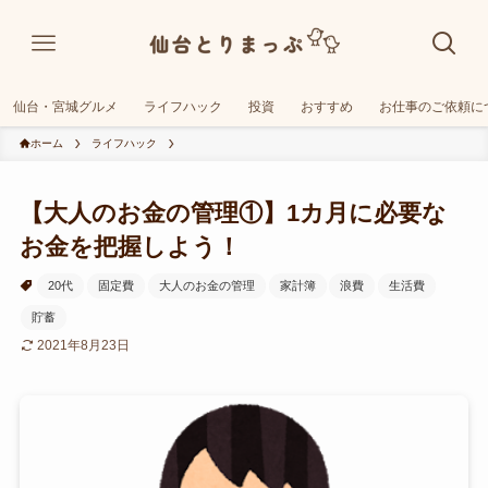
仙台・宮城グルメ
ライフハック
投資
おすすめ
お仕事のご依頼に
ホーム
ライフハック
【大人のお金の管理①】1カ月に必要な
お金を把握しよう！
20代
固定費
大人のお金の管理
家計簿
浪費
生活費
貯蓄
2021年8月23日