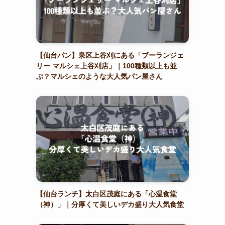
【仙台パン】泉区上谷刈にある「ブーランジェ
リー マルシェ上谷刈店」｜100種類以上も並
ぶ？マルシェのような大人気パン屋さん
【仙台ランチ】太白区茂庭にある「心温食堂
（神）」｜分厚くて美しいデカ盛り大人気食堂