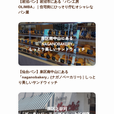
【岩沼パン】岩沼市にある「パン工房
OLIMBA」｜住宅街にひっそり佇むオシャレな
パン屋
【仙台パン】泉区南中山にある
「naganobakery」(ナガノベーカリー)｜しっと
り美しいサンドウィッチ