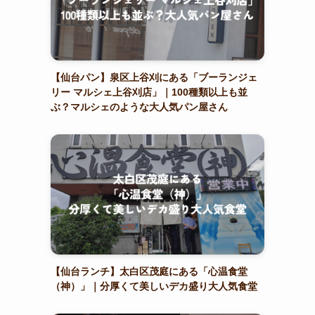
【仙台パン】泉区上谷刈にある「ブーランジェ
リー マルシェ上谷刈店」｜100種類以上も並
ぶ？マルシェのような大人気パン屋さん
【仙台ランチ】太白区茂庭にある「心温食堂
（神）」｜分厚くて美しいデカ盛り大人気食堂