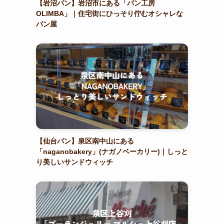
【岩沼パン】岩沼市にある「パン工房
OLIMBA」｜住宅街にひっそり佇むオシャレな
パン屋
【仙台パン】泉区南中山にある
「naganobakery」(ナガノベーカリー)｜しっと
り美しいサンドウィッチ