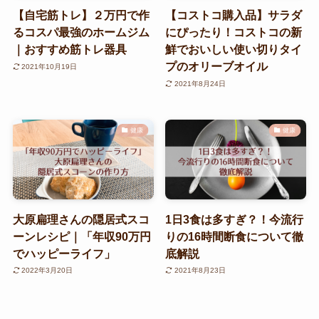
【自宅筋トレ】２万円で作
【コストコ購入品】サラダ
るコスパ最強のホームジム
にぴったり！コストコの新
｜おすすめ筋トレ器具
鮮でおいしい使い切りタイ
プのオリーブオイル
2021年10月19日
2021年8月24日
健康
健康
大原扁理さんの隠居式スコ
1日3食は多すぎ？！今流行
ーンレシピ｜「年収90万円
りの16時間断食について徹
でハッピーライフ」
底解説
2022年3月20日
2021年8月23日