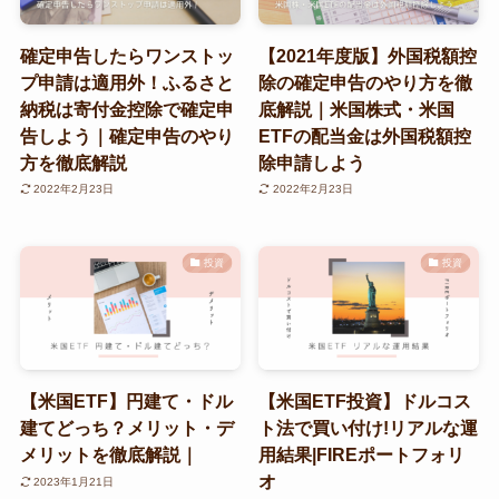
確定申告したらワンストッ
【2021年度版】外国税額控
プ申請は適用外！ふるさと
除の確定申告のやり方を徹
納税は寄付金控除で確定申
底解説｜米国株式・米国
告しよう｜確定申告のやり
ETFの配当金は外国税額控
方を徹底解説
除申請しよう
2022年2月23日
2022年2月23日
投資
投資
【米国ETF】円建て・ドル
【米国ETF投資】ドルコス
建てどっち？メリット・デ
ト法で買い付け!リアルな運
メリットを徹底解説｜
用結果|FIREポートフォリ
オ
2023年1月21日