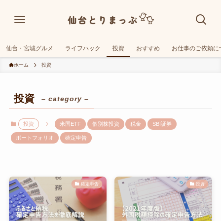
仙台・宮城グルメ
ライフハック
投資
おすすめ
お仕事のご依頼に
ホーム
投資
投資
– category –
投資
米国ETF
個別株投資
税金
SBI証券
ポートフォリオ
確定申告
確定申告
投資