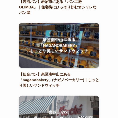
【岩沼パン】岩沼市にある「パン工房
OLIMBA」｜住宅街にひっそり佇むオシャレな
パン屋
【仙台パン】泉区南中山にある
「naganobakery」(ナガノベーカリー)｜しっと
り美しいサンドウィッチ