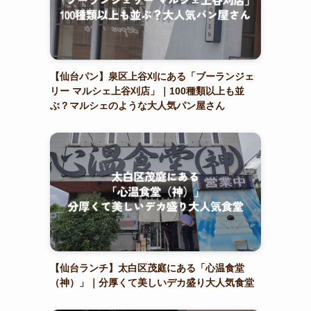
【仙台パン】泉区上谷刈にある「ブーランジェ
リー マルシェ上谷刈店」｜100種類以上も並
ぶ？マルシェのような大人気パン屋さん
【仙台ランチ】太白区茂庭にある「心温食堂
（神）」｜分厚くて美しいデカ盛り大人気食堂