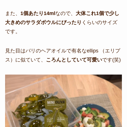
また、
1個あたり14ml
なので、
大体これ1個で少し
大きめのサラダボウルにぴったり
くらいのサイズ
です。
見た目はバリのヘアオイルで有名なellips （エリプ
ス）に似ていて、
ころんとしていて可愛い
です(笑)