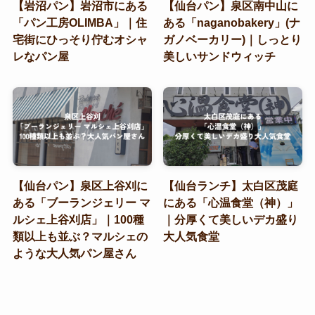
【岩沼パン】岩沼市にある
【仙台パン】泉区南中山に
「パン工房OLIMBA」｜住
ある「naganobakery」(ナ
宅街にひっそり佇むオシャ
ガノベーカリー)｜しっとり
レなパン屋
美しいサンドウィッチ
【仙台パン】泉区上谷刈に
【仙台ランチ】太白区茂庭
ある「ブーランジェリー マ
にある「心温食堂（神）」
ルシェ上谷刈店」｜100種
｜分厚くて美しいデカ盛り
類以上も並ぶ？マルシェの
大人気食堂
ような大人気パン屋さん