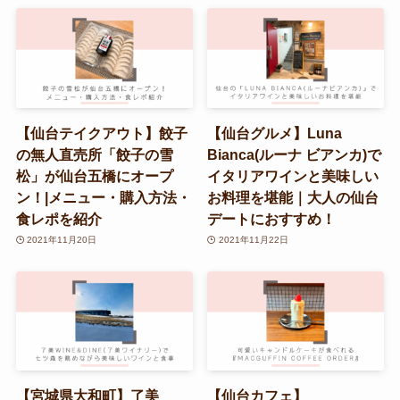
【仙台テイクアウト】餃子
【仙台グルメ】Luna
の無人直売所「餃子の雪
Bianca(ルーナ ビアンカ)で
松」が仙台五橋にオープ
イタリアワインと美味しい
ン！|メニュー・購入方法・
お料理を堪能｜大人の仙台
食レポを紹介
デートにおすすめ！
2021年11月20日
2021年11月22日
【宮城県大和町】了美
【仙台カフェ】