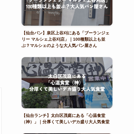
【仙台パン】泉区上谷刈にある「ブーランジェ
リー マルシェ上谷刈店」｜100種類以上も並
ぶ？マルシェのような大人気パン屋さん
【仙台ランチ】太白区茂庭にある「心温食堂
（神）」｜分厚くて美しいデカ盛り大人気食堂