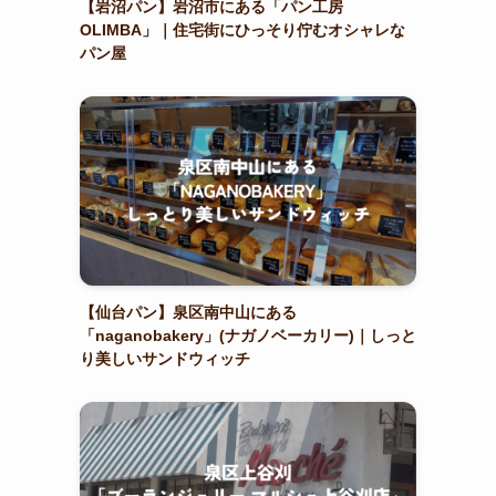
【岩沼パン】岩沼市にある「パン工房
OLIMBA」｜住宅街にひっそり佇むオシャレな
パン屋
【仙台パン】泉区南中山にある
「naganobakery」(ナガノベーカリー)｜しっと
り美しいサンドウィッチ