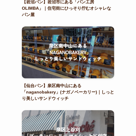
【岩沼パン】岩沼市にある「パン工房
OLIMBA」｜住宅街にひっそり佇むオシャレな
パン屋
【仙台パン】泉区南中山にある
「naganobakery」(ナガノベーカリー)｜しっと
り美しいサンドウィッチ