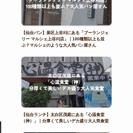
【仙台パン】泉区上谷刈にある「ブーランジェ
リー マルシェ上谷刈店」｜100種類以上も並
ぶ？マルシェのような大人気パン屋さん
【仙台ランチ】太白区茂庭にある「心温食堂
（神）」｜分厚くて美しいデカ盛り大人気食堂