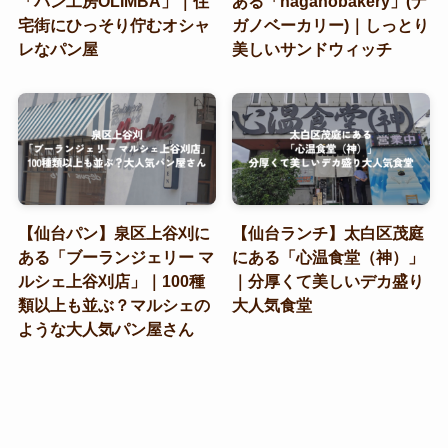
「パン工房OLIMBA」｜住
ある「naganobakery」(ナ
宅街にひっそり佇むオシャ
ガノベーカリー)｜しっとり
レなパン屋
美しいサンドウィッチ
【仙台パン】泉区上谷刈に
【仙台ランチ】太白区茂庭
ある「ブーランジェリー マ
にある「心温食堂（神）」
ルシェ上谷刈店」｜100種
｜分厚くて美しいデカ盛り
類以上も並ぶ？マルシェの
大人気食堂
ような大人気パン屋さん