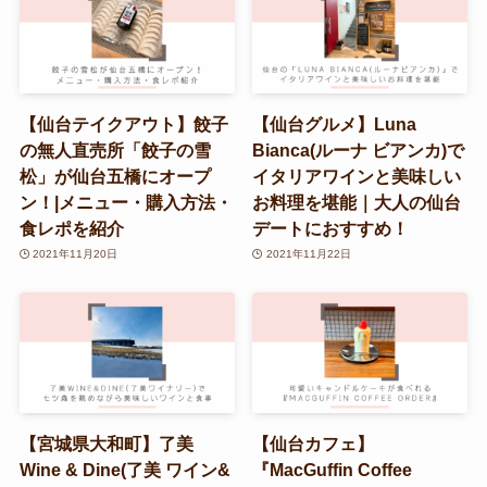
【仙台テイクアウト】餃子
【仙台グルメ】Luna
の無人直売所「餃子の雪
Bianca(ルーナ ビアンカ)で
松」が仙台五橋にオープ
イタリアワインと美味しい
ン！|メニュー・購入方法・
お料理を堪能｜大人の仙台
食レポを紹介
デートにおすすめ！
2021年11月20日
2021年11月22日
【宮城県大和町】了美
【仙台カフェ】
Wine & Dine(了美 ワイン&
『MacGuffin Coffee