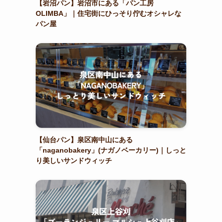
【岩沼パン】岩沼市にある「パン工房
OLIMBA」｜住宅街にひっそり佇むオシャレな
パン屋
【仙台パン】泉区南中山にある
「naganobakery」(ナガノベーカリー)｜しっと
り美しいサンドウィッチ