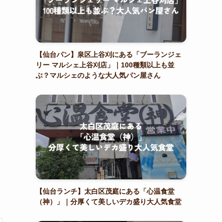
【仙台パン】泉区上谷刈にある「ブーランジェ
リー マルシェ上谷刈店」｜100種類以上も並
ぶ？マルシェのような大人気パン屋さん
【仙台ランチ】太白区茂庭にある「心温食堂
（神）」｜分厚くて美しいデカ盛り大人気食堂