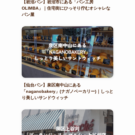
【岩沼パン】岩沼市にある「パン工房
OLIMBA」｜住宅街にひっそり佇むオシャレな
パン屋
【仙台パン】泉区南中山にある
「naganobakery」(ナガノベーカリー)｜しっと
り美しいサンドウィッチ