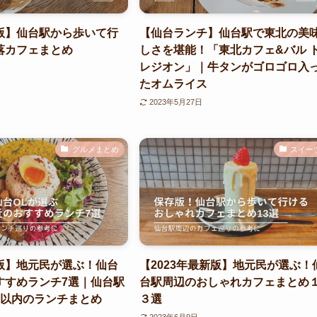
版】仙台駅から歩いて行
【仙台ランチ】仙台駅で東北の美
落カフェまとめ
しさを堪能！「東北カフェ&バル 
レジオン」｜牛タンがゴロゴロ入
たオムライス
2023年5月27日
グルメまとめ
スイー
版】地元民が選ぶ！仙台
【2023年最新版】地元民が選ぶ！
すすめランチ7選｜仙台駅
台駅周辺のおしゃれカフェまとめ
分以内のランチまとめ
３選
2023年6月9日