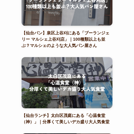
【仙台パン】泉区上谷刈にある「ブーランジェ
リー マルシェ上谷刈店」｜100種類以上も並
ぶ？マルシェのような大人気パン屋さん
【仙台ランチ】太白区茂庭にある「心温食堂
（神）」｜分厚くて美しいデカ盛り大人気食堂