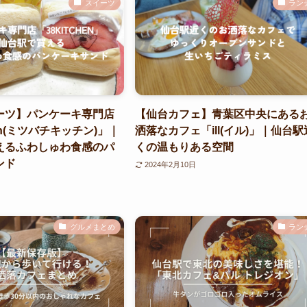
スイーツ
ラン
ーツ】パンケーキ専門店
【仙台カフェ】青葉区中央にある
hen(ミツバチキッチン)」｜
洒落なカフェ「ill(イル)」｜仙台駅
えるふわしゅわ食感のパ
くの温もりある空間
ンド
2024年2月10日
グルメまとめ
ラン