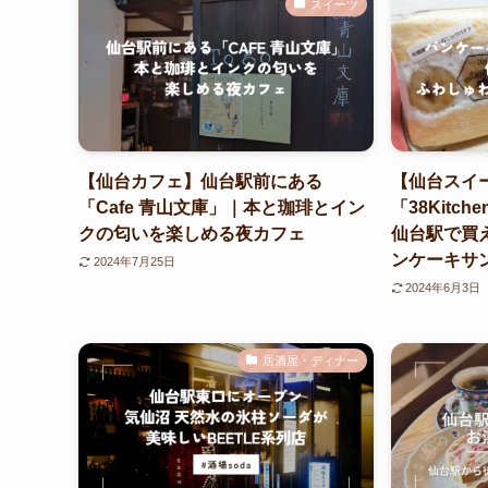
スイーツ
【仙台カフェ】仙台駅前にある
【仙台スイ
「Cafe 青山文庫」｜本と珈琲とイン
「38Kitc
クの匂いを楽しめる夜カフェ
仙台駅で買
ンケーキサ
2024年7月25日
2024年6月3日
居酒屋・ディナー