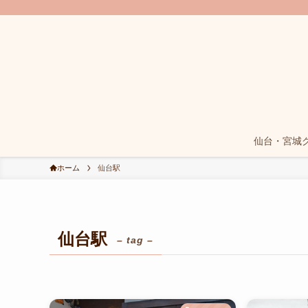
仙台・宮城
ホーム
仙台駅
仙台駅
– tag –