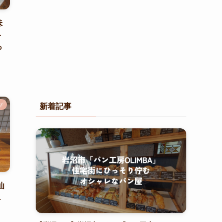
味
ト
っ
ツ
新着記事
仙
１