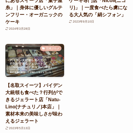
にあるスイーツ店「菓子屋
ケーキ専門店「Nicoli(ニコ
糸」｜身体に優しいグルテ
リ)」｜一度食べたら虜にな
ンフリー・オーガニックの
る大人気の「絹シフォン」
ケーキ
2023年9月10日
2024年3月28日
宮城グルメ
【名取スイーツ】バイデン
大統領も食べた？行列がで
きるジェラート店「Natu-
Lino(ナチュリノ)本店」｜
素材本来の美味しさが味わ
えるジェラート
2023年5月13日