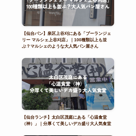
【仙台パン】泉区上谷刈にある「ブーランジェ
リー マルシェ上谷刈店」｜100種類以上も並
ぶ？マルシェのような大人気パン屋さん
【仙台ランチ】太白区茂庭にある「心温食堂
（神）」｜分厚くて美しいデカ盛り大人気食堂