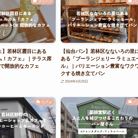
スイーツ
パ
ェ】若林区霞目にある
【仙台パン】若林区なないろの里
ム！カフェ」｜テラス席
ある「ブーランジェリー ラミュエ
Kで開放的なカフェ
ル」｜バリエーション豊富なワク
クする焼き立てパン
2024年4月25日
カフェ
パ