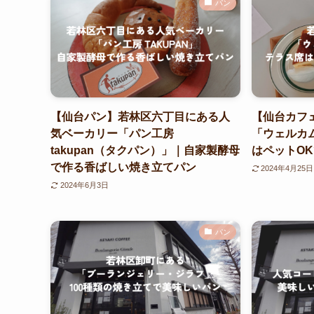
パン
【仙台パン】若林区六丁目にある人
【仙台カフ
気ベーカリー「パン工房
「ウェルカ
takupan（タクパン）」｜自家製酵母
はペットO
で作る香ばしい焼き立てパン
2024年4月25日
2024年6月3日
パン