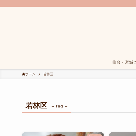
仙台・宮城
ホーム
若林区
若林区
– tag –