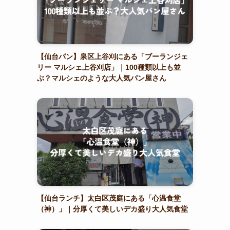
【仙台パン】泉区上谷刈にある「ブーランジェ
リー マルシェ上谷刈店」｜100種類以上も並
ぶ？マルシェのような大人気パン屋さん
【仙台ランチ】太白区茂庭にある「心温食堂
（神）」｜分厚くて美しいデカ盛り大人気食堂