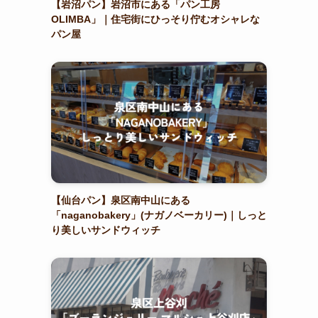
【岩沼パン】岩沼市にある「パン工房
OLIMBA」｜住宅街にひっそり佇むオシャレな
パン屋
【仙台パン】泉区南中山にある
「naganobakery」(ナガノベーカリー)｜しっと
り美しいサンドウィッチ