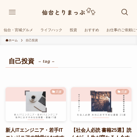
仙台・宮城グルメ
ライフハック
投資
おすすめ
お仕事のご依頼に
ホーム
自己投資
自己投資
– tag –
読書
読書
新人ITエンジニア・若手IT
【社会人必読 書籍25選】読