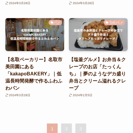
2024年3月28日
2024年3月28日
パン
宮城グルメ
【名取ベーカリー】名取市
【塩釜グルメ】お弁当＆ク
美田園にある
レープのお店「たっくん
「kakapoBAKERY」｜低
ち」｜夢のようなデカ盛り
温長時間発酵で作るふわふ
弁当とクリーム溢れるクレ
わパン
ープ
2024年3月28日
2024年2月5日
1
2
3