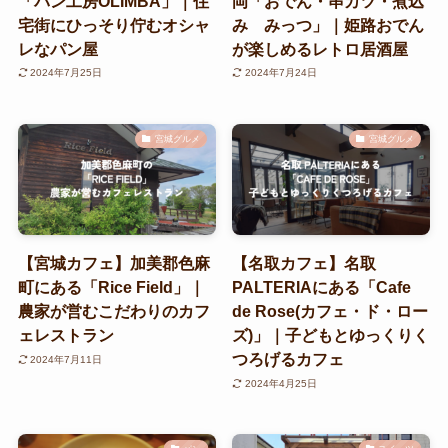
「パン工房OLIMBA」｜住
岡「おでん・串カツ・煮込
宅街にひっそり佇むオシャ
み みっつ」｜姫路おでん
レなパン屋
が楽しめるレトロ居酒屋
2024年7月25日
2024年7月24日
宮城グルメ
宮城グルメ
【宮城カフェ】加美郡色麻
【名取カフェ】名取
町にある「Rice Field」｜
PALTERIAにある「Cafe
農家が営むこだわりのカフ
de Rose(カフェ・ド・ロー
ェレストラン
ズ)」｜子どもとゆっくりく
つろげるカフェ
2024年7月11日
2024年4月25日