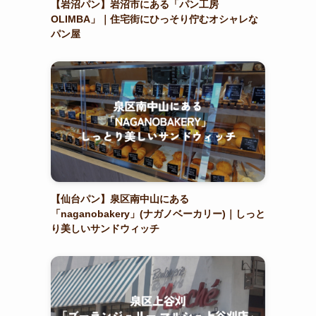
【岩沼パン】岩沼市にある「パン工房
OLIMBA」｜住宅街にひっそり佇むオシャレな
パン屋
【仙台パン】泉区南中山にある
「naganobakery」(ナガノベーカリー)｜しっと
り美しいサンドウィッチ