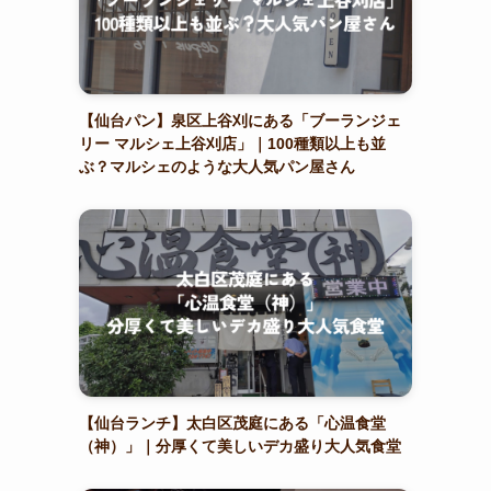
【仙台パン】泉区上谷刈にある「ブーランジェ
リー マルシェ上谷刈店」｜100種類以上も並
ぶ？マルシェのような大人気パン屋さん
【仙台ランチ】太白区茂庭にある「心温食堂
（神）」｜分厚くて美しいデカ盛り大人気食堂