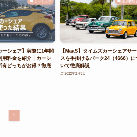
カーシェア
個別株投
カーシェア】実際に1年間
【MaaS】タイムズカーシェアサ
利用料金を紹介｜カーシ
スを手掛けるパーク24（4666）に
所有どっちがお得？徹底
いて徹底解説
2022年2月5日
1